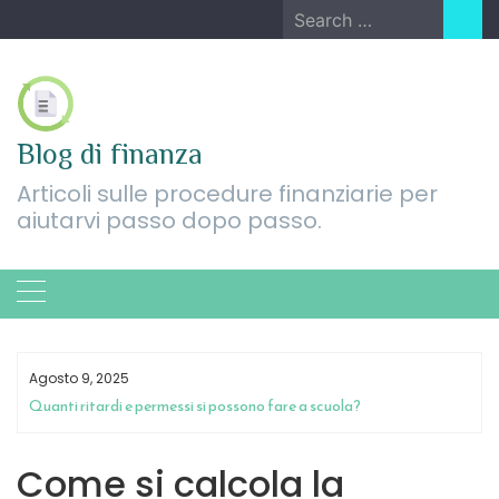
Skip
Search
to
for:
content
Blog di finanza
Articoli sulle procedure finanziarie per
aiutarvi passo dopo passo.
Agosto 9, 2025
Quanti ritardi e permessi si possono fare a scuola?
Come si calcola la